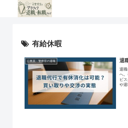
有給休暇
退
公務員・警察官の退職
退職
へ。
ビス
や退
ル回
ドで