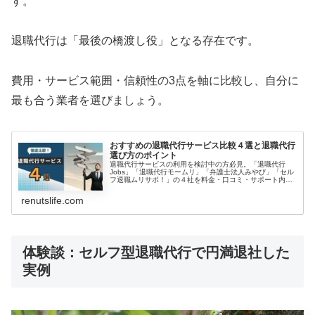
す。
退職代行は「最後の橋渡し役」となる存在です。
費用・サービス範囲・信頼性の3点を軸に比較し、自分に
最も合う業者を選びましょう。
おすすめの退職代行サービス比較４選と退職代行
選び方のポイント
退職代行サービスの利用を検討中の方必見。「退職代行
Jobs」「退職代行モームリ」「弁護士法人みやび」「セル
フ退職ムリサポ！」の４社を料金・口コミ・サポート内容
で徹底比較しました。即日退職の可否や有給消化サポー
ト、法的トラブル対応の違いまで詳しく解説。あなたの状
renutslife.com
況に最適な退職代行を選ぶためのポイントをまとめていま
す。
体験談：セルフ型退職代行で円満退社した
実例